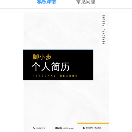
模板详情
常见问题