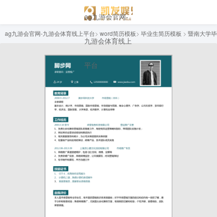
ag九游会官网-
ag九游会官网-九游会体育线上平台
>
word简历模板
>
毕业生简历模板
>
暨南大学毕
九游会体育线上
平台